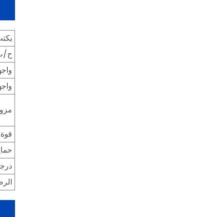
يكت
ح/ث
واجه
واجه
مزود
قوة
حماي
درجة
الرط