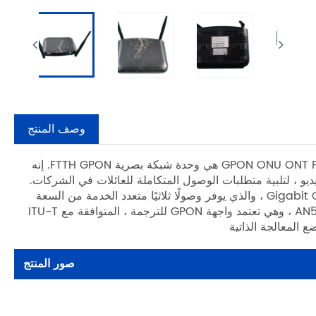
وصف المنتج
Tenkilometers عالية الجودة AN5506 04FG الفرقة الفردية GPON ONU ONT FTTH 4GE هي وحدة شبكة بصرية FTTH GPON. إنه
يو ، لتلبية متطلبات الوصول المتكاملة للعائلات في الشركات.
يعمل AN5506 04FS ONU مع AN5116-06B (OLT) لإنشاء نظام Gigabit GPON ، والذي يوفر وصولًا ثلاثيًا متعدد الخدمة من السعة
العالية والموثوقية. AN5506 04FS ONU هي واحدة من سلسلة AN5506-04 ، وهي تعتمد واجهة GPON للترجمة ، المتوافقة مع ITU-T
صور المنتج