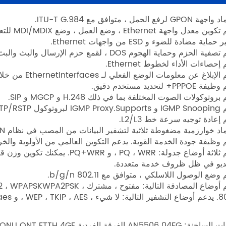
G لرفع الحمل ، متوافق مع ITU-T G.984.
 Ethernet ، وضع العمل ، وضع MDI/MDIX للتعامل الذاتي ، والتحكم في التدفق القائم على الإيقاف الإيقاف.
حماية مضادة للضوء و ESD من واجهات Ethernet.
 الحزم وحماية الهجوم DOS ، لقمع حزم الإرسال والبث والبث المتعدد.
إحصاءات الأداء لخطوط Ethernet.
بلاغ عن معلومات الوضع الفعلي لـ EthernetInterfaces من خلال DHCP Option82.
PPPO+ لتحديد مستخدم دقيق.
روتوكولات الصوت المختلفة بما في ذلك H.248 و MGCP و SIP.
وتوكول STP/RSTP.
 إعادة توجيه سرعة خط L2/L3.
ماد خوارزمية مضغوطة ثلاثية لتشفير البيانات من المصب في نظام GPON.
وظيفة جودة الخدمة القوية. يدعم التكوين العالمي من الأولوية والخريطة المرنة بق
· دعم ثلاثة أوضاع جدولة:  ، WRR
يديو في ظل ظروف خدمة متعددة.
وضع الوصول اللاسلكي ، متوافق مع 802.11 b/g/n.
WEP ، TKIP  ، و Tkipaes.
فرقة الفردية GPON ONU ONT FTTH 4GE ، الصين ، الشركة المصنعة ، المورد ، المصنع ، الجودة