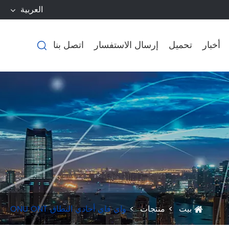
العربية
أخبار
تحميل
إرسال الاستفسار
اتصل بنا

بيت
منتجات
واي فاي أحادي النطاق ONU ONT