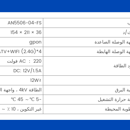
ب
AN5506-04-FS
/د
36 × 211 × 154
ة الوصلة الصاعدة
gpon
ة الوصلة الهابطة
4*GE+2*POTS+CATV+WIFI (2.4G)
AC ： 220 فولت
 الطاقة
DC: 12V/1.5A
≤12W
ة البرق
الطاقة 4kV ، واجهة المستخدم 1.5kV
 حرارة التشغيل
-5 ℃～ 45 ℃
وبة المحيطة
غير التكوين ، 10 ٪ ～ 90 ٪