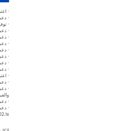
· اعتماد واجهة PON
· دعم تكوين معدل واجهة
· توفير 
· دعم تصفية
· دعم 
· دعم الإ
· دعم وظيفة E
· دعم ب
· دعم IGMP Snooping و IGMP Proxy.Supports لبر
· دعم
· اعت
· دعم 
والف
· دعم 
802.1x. يدعم أوضاع التشفير التالية: لا شيء ، ، AES
الكلمات الساخنة: AN5506 04FG ال