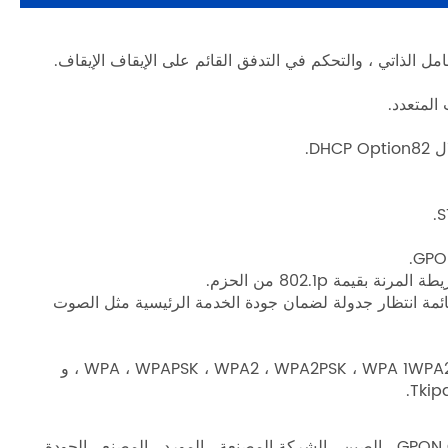
يمة 802.1p من الحزم.
PQ ، و PQ+WRR. يمكنك تكوين وزن قائمة انتظار جدولة لضمان جودة الخدمة الرئيسية مثل الصوت
· دعم أوضاع المصادقة التالية: مفتوح ، مشترك ، WPA ، WPAPSK ، WPA2 ، WPA2PSK ، WPA 1WPA2 ، WPAPSKWPA2PSK ، و