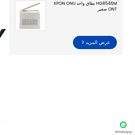
HG8546M نطاق واحد XPON ONU
ONT صغير
عرض المزيد
WhatsApp