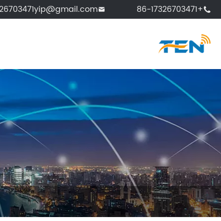
326703471yip@gmail.com
+86-17326703471

