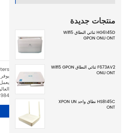
منتجات جديدة
HG6145D ثنائي النطاق Wifi5
GPON ONU ONT
F673AV2 ثنائي النطاق Wifi5 GPON
ONU ONT
يوفر 
G.984. دعم تكوين معدل واجهة Ethernet ، وضع العمل ، DIX
HS8145C نطاق واحد XPON UN
ONT