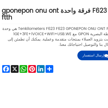
F623 فرقة واحدة gponepon onu ont
ftth
Tenkilometers F623 F623 GPONEPON ONU ONT FTTH هي وحدة
المحطة البصرية GPON مع 1GE+3FE+1VOICE+WIFI+USB.WE
ت بتزويد العملاء بمنتجات متقدمة وعملية. يمكنك أن تطمئن إلى
ال بنا والتوصيل احتياجاتك معنا.
إرسال استفسار
ebook
WhatsApp
X
Pinterest
LinkedIn
Share