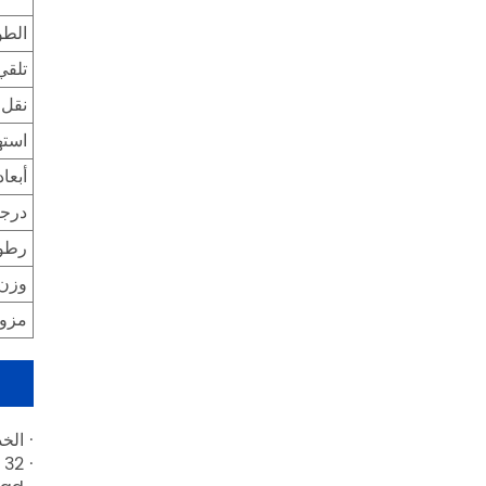
الطو
تلقي
نقل 
استه
أبعاد
درجة
رطوب
وزن
مزود
· الخد
· gpon: 8 t-conts ، 32 منافذ الأحجار الكريمة