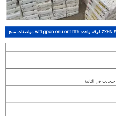
ة wifi gpon onu ont ftth مواصفات منتج