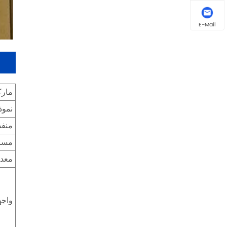
E-Mail
مارك
نموذ
منف
مساف
معدل
واجه