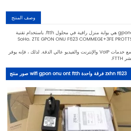
وصف المنتج
Tenkilometers عالية الجودة F623 الفرقة الفردية gponepon onu ont ftth هي بوابة منزل راقية في محلول ftth. باستخدام تقنية
 يتم توفير وصول Ultra-Broadband لمستخدمي Home و SoHo. ZTE GPON ONU F623 COMMEGE+3FE PROTTS+1
يتميز F623 FTTH بإمكانيات إعادة توجيه عالية الأداء لضمان خبرة ممتازة مع خدمات VoIP والإنترنت والفيديو عالي الدقة. لذلك ، فإنه يوفر
FTT.
zxhn f623 فرقة واحدة wifi gpon onu ont ftth صور منتج