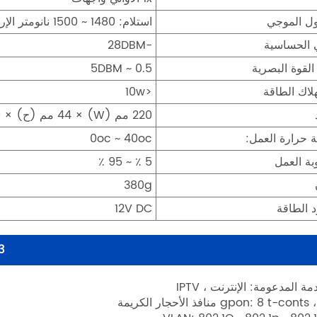
ل الموجي
استلام: 1480 ~ 1500 نانومتر الإرسال: 1290 ~ 1330 نانومتر
 الحساسية
-28DBM
القوة البصرية
0.5 ~ 5DBM
لاك الطاقة
<10w
220 مم (W) × 44 مم (ح) × 160 مم (د)
 حرارة العمل:
0oc ~ 40oc
ة العمل
5 ٪ ~ 95 ٪
380g
 الطاقة
12V DC
F623
مة المدعومة: الإنترنت ، IPTV