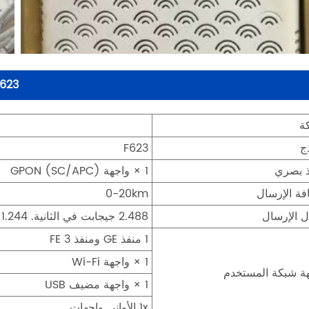
ZXHN F623 فرقة واحد
ة
ج
F623
ذ بصري
1 × واجهة GPON (SC/APC)
ة الإرسال
0-20km
 الإرسال
2.488 جيجابت في الثانية. 1.244 جيجابت في الثانية
1 منفذ GE ومنفذ 3 FE
1 × واجهة Wi-Fi
ة شبكة المستخدم
1 × واجهة مضيف USB
1x الأواني واجهات