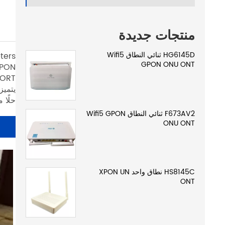
منتجات جديدة
HG6145D ثنائي النطاق Wifi5
GPON ONU ONT
PORT PORT و WIFI مع 
حلًا 
F673AV2 ثنائي النطاق Wifi5 GPON
ONU ONT
HS8145C نطاق واحد XPON UN
ONT