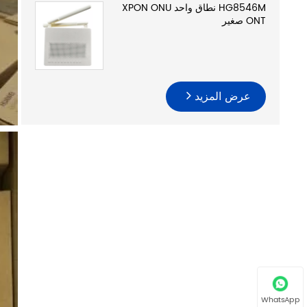
HG8546M نطاق واحد XPON ONU
ONT صغير
عرض المزيد
WhatsApp