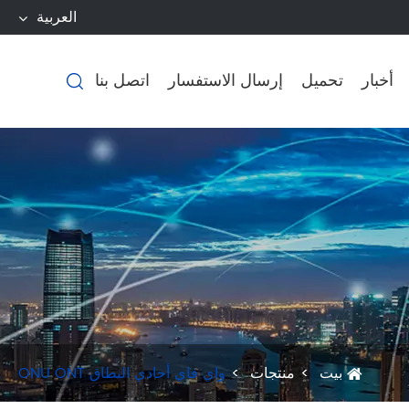
العربية
أخبار
تحميل
إرسال الاستفسار
اتصل بنا

بيت
منتجات
واي فاي أحادي النطاق ONU ONT