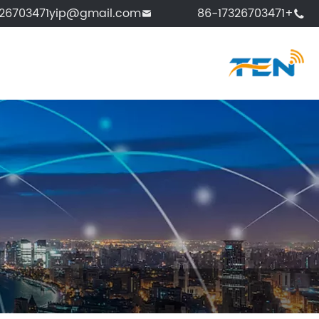
326703471yip@gmail.com
+86-17326703471

