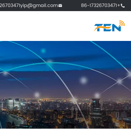
326703471yip@gmail.com
+86-17326703471

