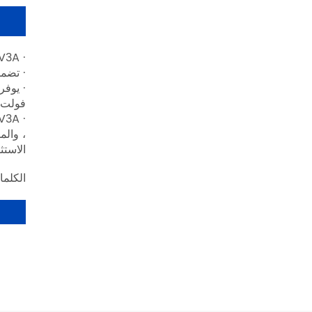
· F663NV3A الفرقة الفردية XPON ONU ONT FTTH لديها تصميم تبديد حرارة موثوق به للغاية ، ويضمن تشغيله المستقر.
· تضمن
فولت ل
الاستث
الكلمات الساخنة: F663NV3A فرقة وا