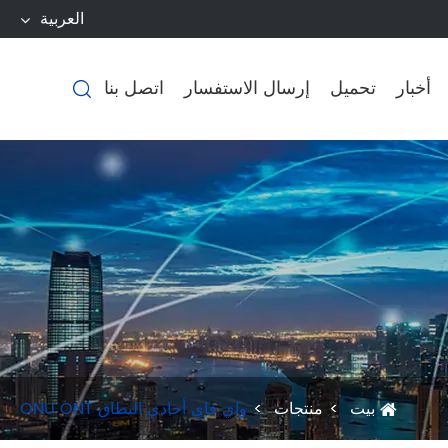
العربية
أخبار
تحميل
إرسال الاستفسار
اتصل بنا

بيت
منتجات
واي فاي أحادي النطاق ONU ONT