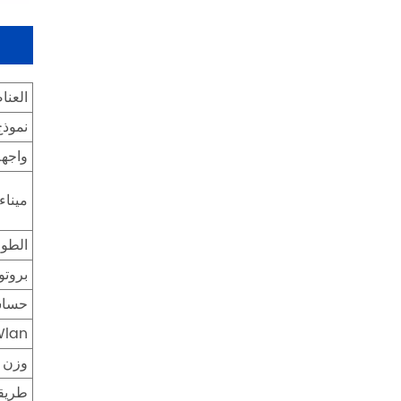
العنا
نموذج
واجهة
ميناء
الطو
بروت
حساسي
Wlan
وزن 
طريقة