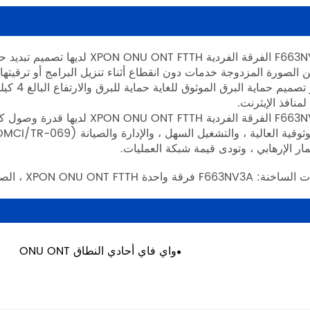
 الصورة المزدوجة خدمات دون انقطاع أثناء تنزيل البرامج أو ترقيتها ،
منافذ الإيثرنت.
· F663NV3A الفرقة الفردية TTH
مار الإرهابي ، وتودى قيمة شبكة العمليات.
حدة XPON ONU ONT FTTH ، الصين ، الشركة المصنعة ، المورد ، المصنع ، الجودة
واي فاي أحادي النطاق ONU ONT