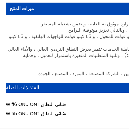
ميزات المنتج
 وبالتالي تعزيز موثوقية البرامج
· يوفر تصميم حماية البرق الموثوق للغاية حماية للبرق والارتفاع البالغ 4 كيلو فولت للمحول ، و 1.5 كيلو فولت للواجهات الهاتفية ، و 1.5 كيلو
XPON ONU ONT F لديها قدرة وصول كاملة الخدمات تتميز بعرض النطاق الترددي العالي ، والأداء العالي
، والموثوقية العالية ، والتشغيل السهل ، والإدارة والصيانة (OMCI/TR-069) ، وتلبية المتطلبات المتغيرة باستمرار للعميل ، وحماية
الفئة ذات الصلة
ثنائي النطاق Wifi6 ONU ONT
ثنائي النطاق Wifi5 ONU ONT