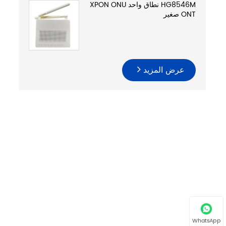
HG8546M نطاق واحد XPON ONU
ONT صغير
عرض المزيد
WhatsApp