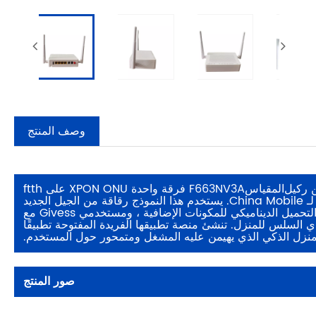
وصف المنتج
 ر
كيل
المقياس
F663NV3A فرقة واحدة XPON ONU على ftth
هي بوابة ذكية وحيدة وحيدة اقتصادية تم تصميمها خصيصًا من قبل ZTE لـ China Mobile. يستخدم هذا النموذج رقاقة من الجيل الجديد
الذي تم تطويره ذاتيًا ، ويقوم بتحميل نظام التشغيل الذكي ، ويدعم التحميل الديناميكي للمكونات الإضافية ، ومستخدمي Givess مع
ي السلس للمنزل. تنشئ منصة تطبيقها الفريدة المفتوحة تطبيقًا
للمنزل الذكي الذي يهيمن عليه المشغل ومتمحور حول المستخدم.
صور المنتج