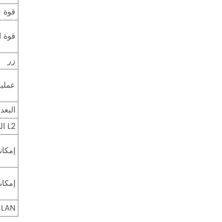
قوة
قوة ا
زر
عملية
البعد
L2 القدرة على إعادة التوجيه
إمكانية
إمكانية
LAN