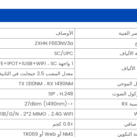
صر الفنية
الأوصاف
ZXHN F663NV3a
 الألياف
SC/UPC
1 واجهة XPON ، 1GE+3FE+1POT+1USB+WIFI ، SC الوضع المفرد ،
 الألياف
معدل المصب 2.5 جيجابت في الثانية ، معدل المنبع 1.25 جيجابت في الثانية
ل الموجي
TX 1310NM ، RX 1490NM
وكول الصوت
SIP ، H.248
ة RX
<-27dbm (1490nm)
IEEE802.11B/G/N ، 2*2 MIMO ، 2.4G WIFI ، ه
صافي
≤0.6 كجم
 التكوين
NMS أو Web أو TR069