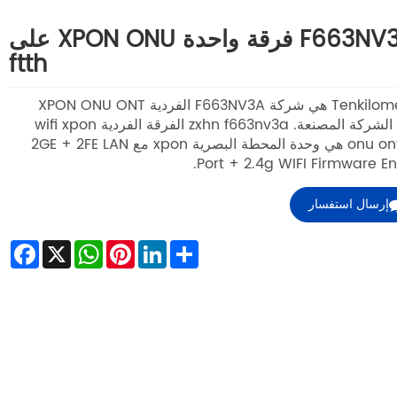
F663NV3A فرقة واحدة XPON ONU على
ftth
Tenkilometers هي شركة F663NV3A الفردية XPON ONU ONT
FTTH الشركة المصنعة. zxhn f663nv3a الفرقة الفردية wifi xpon
onu ont ftth هي وحدة المحطة البصرية xpon مع 2GE + 2FE LAN
Port + 2.4g WIFI Firmware Eng
إرسال استفسار
ebook
WhatsApp
X
Pinterest
LinkedIn
Share