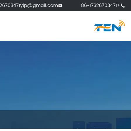
326703471yip@gmail.com
+86-17326703471

