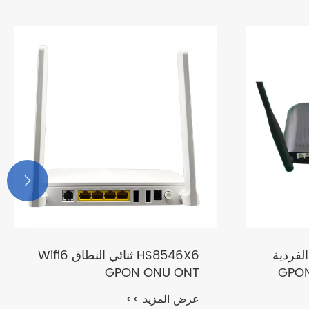

فرقة الفردية
HS8546X6 ثنائي النطاق Wifi6
GPON ONU ONT
GPON
عرض المزيد >>