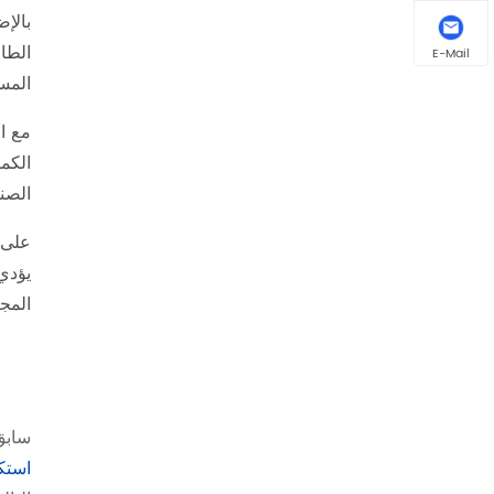
E-Mail
المست
الكم
الصناعية 5G أكثر ذكاءً وتزويد المؤ
يؤدي
المجت
سابق
استكش