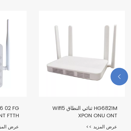

HG6821M ثنائي النطاق Wifi5
NT FTTH
XPON ONU ONT
عرض المزيد >>
عرض المز