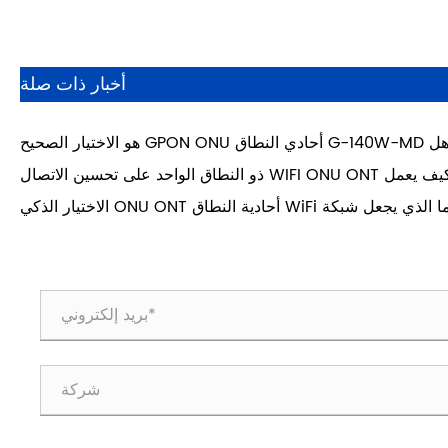
أخبار ذات صلة
هل G-140W-MD أحادي النطاق GPON ONU هو الاختيار الصحيح
لنشر FTTH بشكل موثوق وفعال من حيث التكلفة؟
كيف يعمل WIFI ONU ONT ذو النطاق الواحد على تحسين الاتصال
بالشبكة؟
ما الذي يجعل شبكة WiFi أحادية النطاق ONU ONT الاختيار الذكي
لشبكات الألياف الحديثة؟