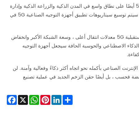
بالإضافة إلى السيناريوهات أعلاه ، يتم استخدام أجهزة التوجيه الصناعية 5G أيضًا على نطاق واسع في المدن الذكية والزراعة الذكية وإدارة
الطاقة وغيرها من المجالات. من خلال التطوير المستمر ونضج تقنية 5G ، سيتم توسيع سيناريوهات تطبيق أجهزة التوجيه الصناعية 5G في
مع التطور المستمر لتكنولوجيا 5G ، سيكون لأجهزة التوجيه الصناعية المستقبلية 5G معدلات انتقال أعلى ، وسعة الشبكة الأكبر وانخفاض
الذكاء الاصطناعي والحوسبة الحافة سيجعل أجهزة التوجيه
 سيؤدي تطوير أجهزة التوجيه الصناعية 5G إلى قيادة الإنترنت الصناعي بأكمله نحو اتجاه أكثر ذكاءً وفعالية وآمنة. لن
فضة فحسب ، بل أيضًا حقن الزخم الجديد في عملية تصنيع
cebook
WhatsApp
X
Pinterest
LinkedIn
Share