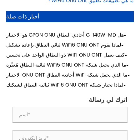
خبار ذات صلة
هل G-140W-MD أحادي النطاق GPON ONU هو الاختيار
Wi ثنائي النطاق بإعادة تشكيل
عالية الكثافة؟
و النطاق الواحد على تحسين
اتصال بالشبكة؟
 شبكة WiFi5 ONU ONT ثنائية النطاق مُغيِّرة
شبكات الأعمال؟
ما الذي يجعل شبكة WiFi أحادية النطاق ONU ONT الاختيار
ألياف الحديثة؟
ة WiFi6 ONU ONT ثنائية النطاق لشبكتك
عالية السرعة؟