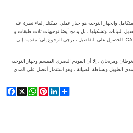
لمتكامل والجهاز التوجيه هو خيار عملي. يمكنك إلقاء نظرة على
صرية وتعديل البيانات وتشكيلها ، بل يدمج أيضًا توجيهات ثلاث طبقات و
NAT ووظائف التوجيه الأخرى ، ويدعم اختياريًا وظائف WiFi و VoIP و CATV. للحصول على التفاصيل ، يرجى الرجوع إلى: مقدمة إلى
وطان ومريحان ، إلا أن المودم البصري المقسم وجهاز التوجيه
لمدى الطويل وبساطة الصيانة ، وهو استثمار أفضل على المدى
cebook
WhatsApp
X
Pinterest
LinkedIn
Share