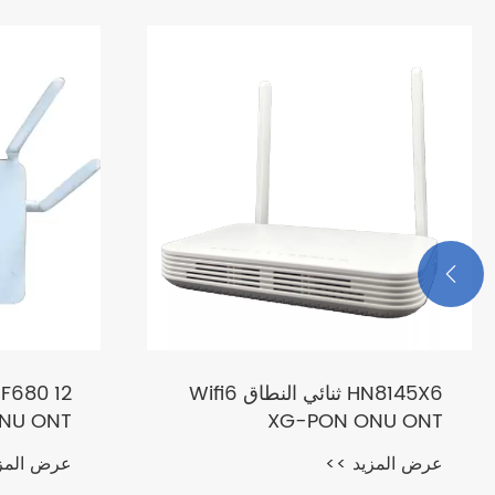

HN8145X6 ثنائي النطاق Wifi6
2
ONU ONT
XG-PON ONU ONT
عرض المزيد >>
عرض المز