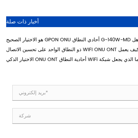
أخبار ذات صلة
هل G-140W-MD أحادي النطاق GPON ONU هو الاختيار الصحيح
لنشر FTTH بشكل موثوق وفعال من حيث التكلفة؟
كيف يعمل WIFI ONU ONT ذو النطاق الواحد على تحسين الاتصال
بالشبكة؟
ما الذي يجعل شبكة WiFi أحادية النطاق ONU ONT الاختيار الذكي
لشبكات الألياف الحديثة؟