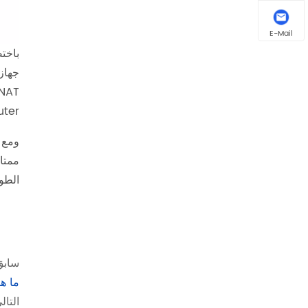
E-Mail
باختص
ter.
ومع 
ممتا
الطو
سابق
ما هو
التال