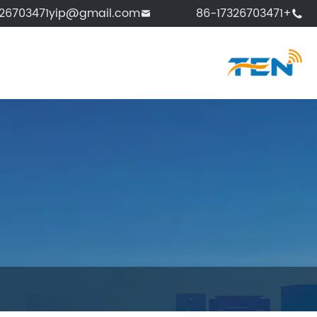
326703471yip@gmail.com
+86-17326703471

